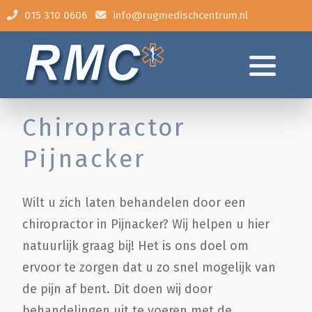
015 310 0606
info@rugmedischcentrum.nl
Algemene klachten
Behandeling
Chiropractor
Tarieven
Pijnacker
Thermoscan
Wilt u zich laten behandelen door een
Contact/Route
chiropractor in Pijnacker? Wij helpen u hier
natuurlijk graag bij! Het is ons doel om
Veel gestelde vragen
ervoor te zorgen dat u zo snel mogelijk van
de pijn af bent. Dit doen wij door
behandelingen uit te voeren met de