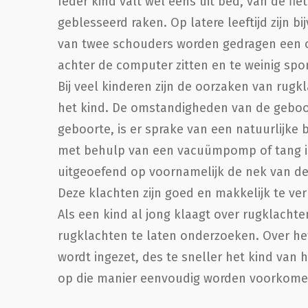
Ieder kind valt wel eens uit bed, van de fi
geblesseerd raken. Op latere leeftijd zijn 
van twee schouders worden gedragen een o
achter de computer zitten en te weinig sp
Bij veel kinderen zijn de oorzaken van rug
het kind. De omstandigheden van de geboor
geboorte, is er sprake van een natuurlijke 
met behulp van een vacuümpomp of tang is 
uitgeoefend op voornamelijk de nek van d
Deze klachten zijn goed en makkelijk te ve
Als een kind al jong klaagt over rugklachte
rugklachten te laten onderzoeken. Over he
wordt ingezet, des te sneller het kind va
op die manier eenvoudig worden voorkome