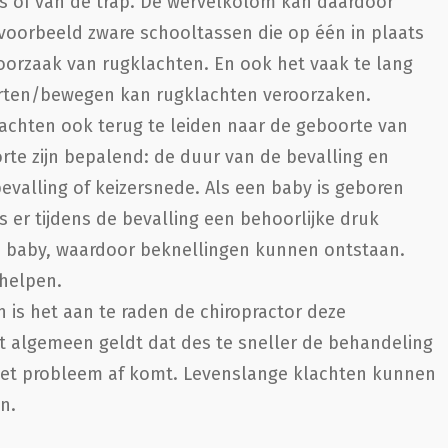
ets of van de trap. De wervelkolom kan daardoor
bijvoorbeeld zware schooltassen die op één in plaats
orzaak van rugklachten. En ook het vaak te lang
orten/bewegen kan rugklachten veroorzaken.
klachten ook terug te leiden naar de geboorte van
te zijn bepalend: de duur van de bevalling en
bevalling of keizersnede. Als een baby is geboren
er tijdens de bevalling een behoorlijke druk
e baby, waardoor beknellingen kunnen ontstaan.
rhelpen.
n is het aan te raden de chiropractor deze
t algemeen geldt dat des te sneller de behandeling
n het probleem af komt. Levenslange klachten kunnen
n.