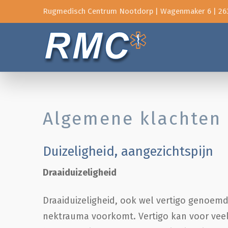
Rugmedisch Centrum Nootdorp | Wagenmaker 6 | 26
Algemene klachten
Behandeling
Tarieven
Algemene klachten
Thermoscan
Duizeligheid, aangezichtspijn
Contact/Route
Draaiduizeligheid
Veel gestelde vragen
Draaiduizeligheid, ook wel vertigo genoem
nektrauma voorkomt. Vertigo kan voor veel