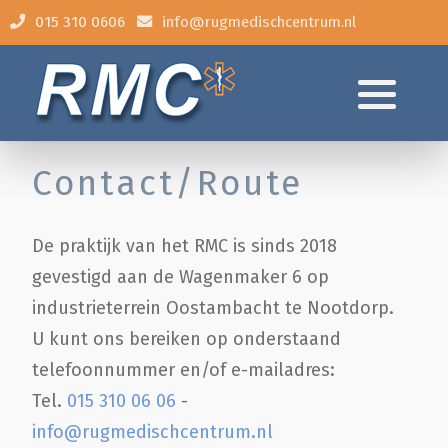
015 310 0606
info@rugmedischcentrum.nl
Algemene klachten
Behandeling
Contact/Route
Tarieven
De praktijk van het RMC is sinds 2018
Thermoscan
gevestigd aan de Wagenmaker 6 op
industrieterrein Oostambacht te Nootdorp.
Contact/Route
U kunt ons bereiken op onderstaand
telefoonnummer en/of e-mailadres:
Veel gestelde vragen
Tel.
015 310 06 06
-
info@rugmedischcentrum.nl