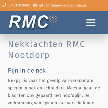
015 310 0606
info@rugmedischcentrum.nl
Algemene klachten
Behandeling
Nekklachten RMC
Tarieven
Nootdorp
Thermoscan
Pijn in de nek
Contact/Route
Nekpijn is vaak het gevolg van verkrampte
spieren in nek en schouders. Meestal gaan de
Veel gestelde vragen
klachten ook gepaard met hoofdpijn. De
verkramping van spieren kan verschillende